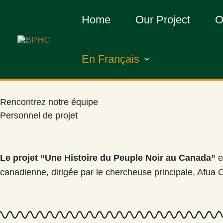
Skip
Home
Our Project
O
to
content
En Français
Rencontrez notre équipe
Personnel de projet
Le projet “Une Histoire du Peuple Noir au Canada”
e
canadienne, dirigée par le chercheuse principale, Afua 