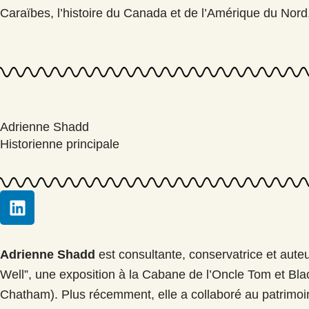
Caraïbes, l’histoire du Canada et de l’Amérique du Nord, l
Adrienne Shadd
Historienne principale
L
i
n
k
Adrienne Shadd
est consultante, conservatrice et aute
e
Well”, une exposition à la Cabane de l’Oncle Tom et Bl
d
Chatham). Plus récemment, elle a collaboré au patrimoine
i