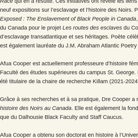
Race
qui en a résulté. Ces initiatives ont révélé les lie
neuf expositions sur l’esclavage et l’histoire des Noirs.
Exposed : The Enslavement of Black People in Canada
du Canada pour le projet
Les routes des esclaves
du Com
d’esclavage transatlantique et ses héritages. Poète célèb
est également lauréate du J.M. Abraham Atlantic Poetr
Afua Cooper est actuellement professeure d’histoire fémi
Faculté des études supérieures du campus St. George. El
été titulaire de la chaire de recherche Killam (2021-20
Grâce à ses recherches et à sa pratique, Dre Cooper a r
histoire des Noirs au Canada
. Elle est également la fon
que du Dalhousie Black Faculty and Staff Caucus.
Afua Cooper a obtenu son doctorat en histoire à l’Universit