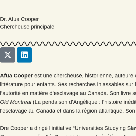
Dr. Afua Cooper
Chercheuse principale
L
i
n
k
Afua Cooper
est une chercheuse, historienne, auteure et a
e
littérature pour enfants. Ses recherches inlassables sur l
d
l’autorité en matière d’esclavage au Canada. Son livre 
i
Old Montreal
(La pendaison d’Angélique : l’histoire inéd
n
l’esclavage au Canada et dans la région atlantique. Son 
Dre Cooper a dirigé l’initiative “Universities Studying Sl