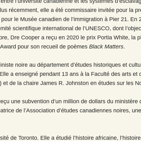
ns entre l’université canadienne et les systèmes d’esclava
 Plus récemment, elle a été commissaire invitée pour la p
, pour le Musée canadien de l’immigration à Pier 21. E
ité scientifique international de l’UNESCO, dont l’object
re, Dre Cooper a reçu en 2020 le prix Portia White, la pl
y Award pour son recueil de poèmes
Black Matters
.
niste noire au département d’études historiques et cultur
le a enseigné pendant 13 ans à la Faculté des arts et de
24) et de la chaire James R. Johnston en études sur les 
eçu une subvention d’un million de dollars du ministère 
datrice de l’Association d’études canadiennes noires, une
é de Toronto. Elle a étudié l’histoire africaine, l’histoir